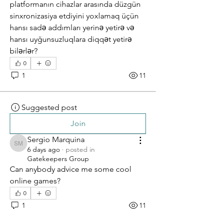
platformanın cihazlar arasında düzgün 
sinxronizasiya etdiyini yoxlamaq üçün 
hansı sadə addımları yerinə yetirə və 
hansı uyğunsuzluqlara diqqət yetirə 
bilərlər?
0
1
11
Suggested post
Join
Sergio Marquina
Sergio Marquina
6 days ago
·
posted in
Gatekeepers Group
Can anybody advice me some cool 
online games?
0
1
11