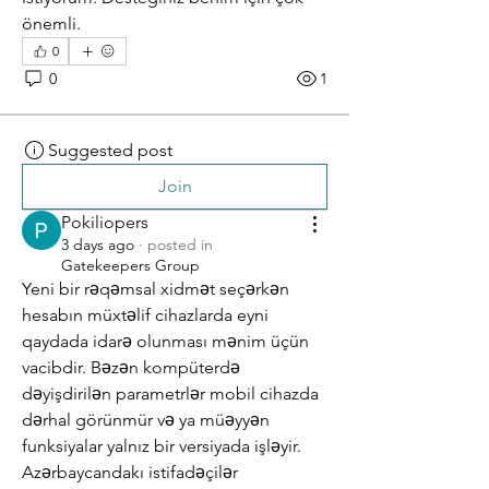
önemli.
0
0
1
Suggested post
Join
Pokiliopers
3 days ago
·
posted in
Gatekeepers Group
Yeni bir rəqəmsal xidmət seçərkən 
hesabın müxtəlif cihazlarda eyni 
qaydada idarə olunması mənim üçün 
vacibdir. Bəzən kompüterdə 
dəyişdirilən parametrlər mobil cihazda 
dərhal görünmür və ya müəyyən 
funksiyalar yalnız bir versiyada işləyir. 
Azərbaycandakı istifadəçilər 