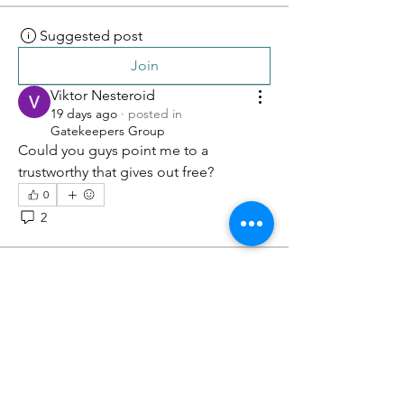
Suggested post
Join
Viktor Nesteroid
19 days ago
·
posted in
Gatekeepers Group
Could you guys point me to a 
trustworthy that gives out free?
0
2
35
Suggested post
Join
Dasha Shaydenkova
25 days ago
·
posted in
Gatekeepers Group
Why Regular