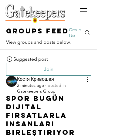
Groups Feed
Group
List
View groups and posts below.
Suggested post
Join
Костя Кривошея
2 minutes ago
·
posted in
Gatekeepers Group
Spor bugün
dijital
fırsatlarla
insanları
birleştiriyor